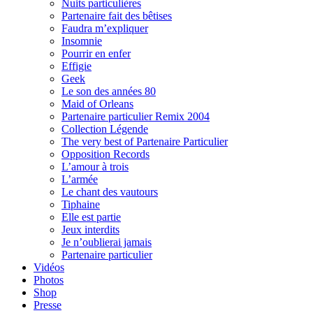
Nuits particulières
Partenaire fait des bêtises
Faudra m’expliquer
Insomnie
Pourrir en enfer
Effigie
Geek
Le son des années 80
Maid of Orleans
Partenaire particulier Remix 2004
Collection Légende
The very best of Partenaire Particulier
Opposition Records
L’amour à trois
L’armée
Le chant des vautours
Tiphaine
Elle est partie
Jeux interdits
Je n’oublierai jamais
Partenaire particulier
Vidéos
Photos
Shop
Presse