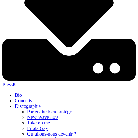
PressKit
Bio
Concerts
Discographie
Partenaire bien protégé
New Wave 80’s
Take on me
Enola Gay
Qu’allons-nous devenir ?