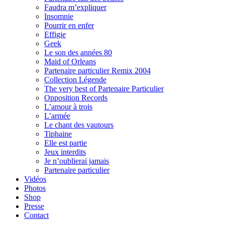
Faudra m’expliquer
Insomnie
Pourrir en enfer
Effigie
Geek
Le son des années 80
Maid of Orleans
Partenaire particulier Remix 2004
Collection Légende
The very best of Partenaire Particulier
Opposition Records
L’amour à trois
L’armée
Le chant des vautours
Tiphaine
Elle est partie
Jeux interdits
Je n’oublierai jamais
Partenaire particulier
Vidéos
Photos
Shop
Presse
Contact