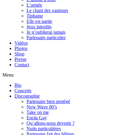
L’armée
Le chant des vautours
Tiphaine
Elle est partie
Jeux interdits
Je n’oublierai jamais
Partenaire particulier
Vidéos
Photos
Shop
Presse
Contact
Menu
Bio
Concerts
Discographie
Partenaire bien protégé
New Wave 80’s
Take on me
Enola Gay
Qu’allons-nous devenir ?
Nuits particulières
Partenaire fait des bêtises