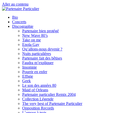
Aller au contenu
Bio
Concerts
Discographie
Partenaire bien protégé
New Wave 80’s
Take on me
Enola Gay
Qu’allons-nous devenir ?
Nuits particulières
Partenaire fait des bêtises
Faudra m’expliquer
Insomnie
Pourrir en enfer
Effigie
Geek
Le son des années 80
Maid of Orleans
Partenaire particulier Remix 2004
Collection Légende
The very best of Partenaire Particulier
Opposition Records
L’amour à trois